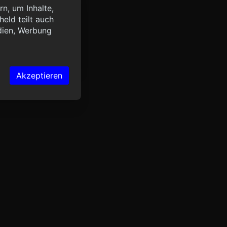
n, um Inhalte,
eld teilt auch
query?lang=de",
dien, Werbung
OK
Akzeptieren