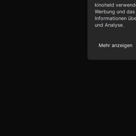
Info
kinoheld verwende
Werbung und das d
{ "__sentry_xhr__":
Informationen übe
"status_code": 0 } }
und Analyse.
Mehr anzeigen