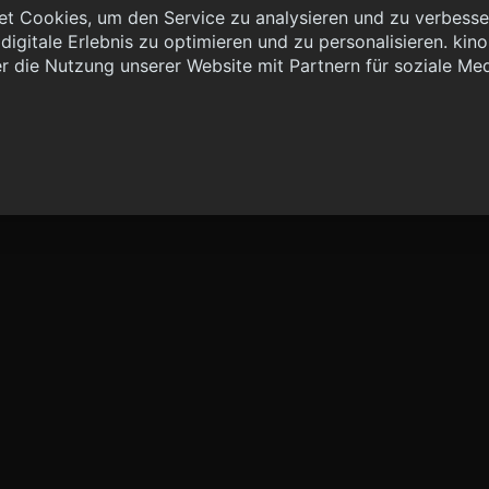
t Cookies, um den Service zu analysieren und zu verbesser
igitale Erlebnis zu optimieren und zu personalisieren. kinoh
 { "method": "POST", "url": "//graph.kinoheld.de:/graphql/v1/
r die Nutzung unserer Website mit Partnern für soziale Me