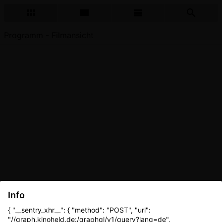
Programm - Filmansicht
Info
{ "__sentry_xhr__": { "method": "POST", "url":
"//graph.kinoheld.de:/graphql/v1/query?lang=de",