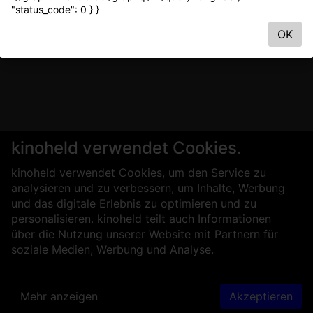
"status_code": 0 } }
OK
kinoheld verwendet Cookies.
kinoheld verwendet Cookies, um den Service zu
analysieren und zu verbessern, um Inhalte, Werbung
und das digitale Erlebnis zu optimieren und zu
personalisieren. kinoheld teilt auch Informationen
über die Nutzung unserer Website mit Partnern für
soziale Medien, Werbung und Analyse.
Mehr anzeigen
Akzeptieren