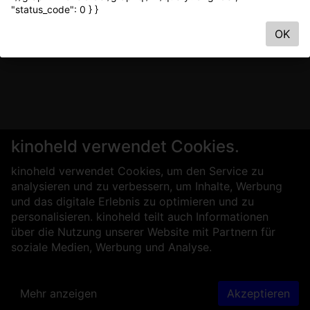
"status_code": 0 } }
OK
kinoheld verwendet Cookies.
kinoheld verwendet Cookies, um den Service zu
analysieren und zu verbessern, um Inhalte, Werbung
und das digitale Erlebnis zu optimieren und zu
personalisieren. kinoheld teilt auch Informationen
über die Nutzung unserer Website mit Partnern für
soziale Medien, Werbung und Analyse.
Mehr anzeigen
Akzeptieren