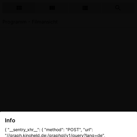
Programm - Filmansicht
Info
{ "__sentry_xhr__": { "method": "POST", "url":
"//graph.kinoheld.de:/graphql/v1/query?lang=de",