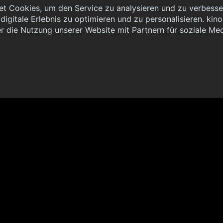
t Cookies, um den Service zu analysieren und zu verbesser
igitale Erlebnis zu optimieren und zu personalisieren. kinoh
 { "method": "POST", "url": "//graph.kinoheld.de:/graphql/v1/
r die Nutzung unserer Website mit Partnern für soziale Me