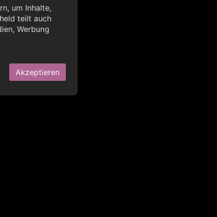
n, um Inhalte,
eld teilt auch
query?lang=de",
dien, Werbung
OK
Akzeptieren