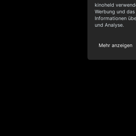
Info
kinoheld verwende
Werbung und das d
{ "__sentry_xhr__":
Informationen übe
"status_code": 0 } }
und Analyse.
Mehr anzeigen