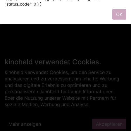
"status_code": 0 } }
OK
kinoheld verwendet Cookies.
kinoheld verwendet Cookies, um den Service zu
analysieren und zu verbessern, um Inhalte, Werbung
und das digitale Erlebnis zu optimieren und zu
personalisieren. kinoheld teilt auch Informationen
über die Nutzung unserer Website mit Partnern für
soziale Medien, Werbung und Analyse.
Mehr anzeigen
Akzeptieren