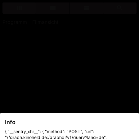
Programm - Filmansicht
Info
{ "__sentry_xhr__": { "method": "POST", "url":
"//graph.kinoheld.de:/graphql/v1/query?lang=de",