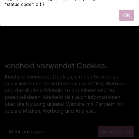
"status_code": 0 } }
OK
kinoheld verwendet Cookies.
kinoheld verwendet Cookies, um den Service zu
analysieren und zu verbessern, um Inhalte, Werbung
und das digitale Erlebnis zu optimieren und zu
personalisieren. kinoheld teilt auch Informationen
über die Nutzung unserer Website mit Partnern für
soziale Medien, Werbung und Analyse.
Mehr anzeigen
Akzeptieren