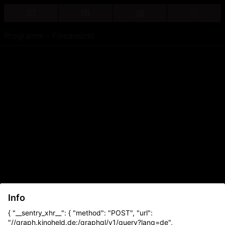
Programm - Filmansicht
Info
{ "__sentry_xhr__": { "method": "POST", "url":
"//graph.kinoheld.de:/graphql/v1/query?lang=de",