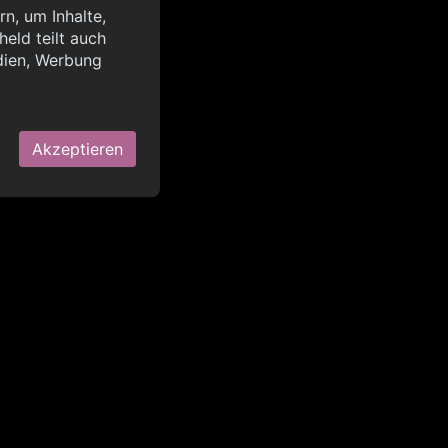
n, um Inhalte,
eld teilt auch
query?lang=de",
dien, Werbung
OK
Akzeptieren