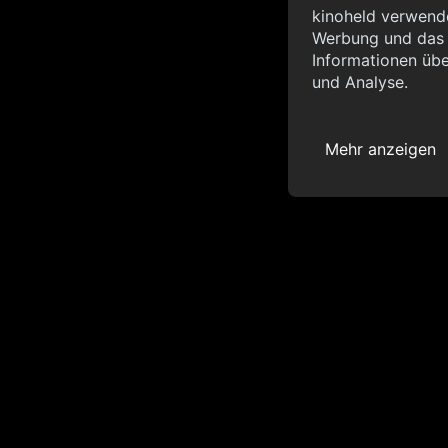
Info
kinoheld verwende
Werbung und das d
{ "__sentry_xhr__":
Informationen übe
"status_code": 0 } }
und Analyse.
Mehr anzeigen