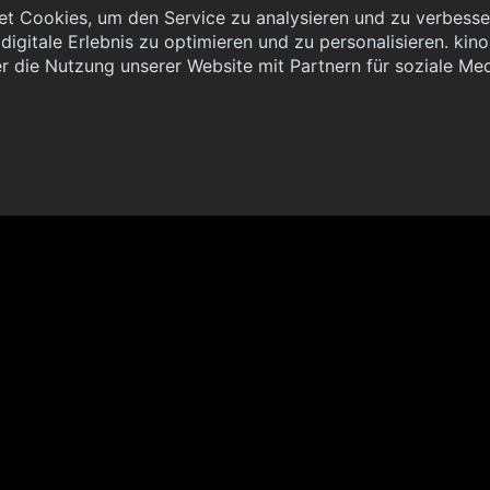
t Cookies, um den Service zu analysieren und zu verbesser
igitale Erlebnis zu optimieren und zu personalisieren. kinoh
 { "method": "POST", "url": "//graph.kinoheld.de:/graphql/v1/
r die Nutzung unserer Website mit Partnern für soziale Me