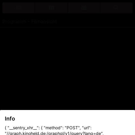
Programm - Filmansicht
Info
{ "__sentry_xhr__": { "method": "POST", "url":
"//graph.kinoheld.de:/graphql/v1/query?lang=de",