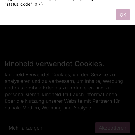
"status_code": 0 } }
OK
kinoheld verwendet Cookies.
kinoheld verwendet Cookies, um den Service zu
analysieren und zu verbessern, um Inhalte, Werbung
und das digitale Erlebnis zu optimieren und zu
personalisieren. kinoheld teilt auch Informationen
über die Nutzung unserer Website mit Partnern für
soziale Medien, Werbung und Analyse.
Mehr anzeigen
Akzeptieren