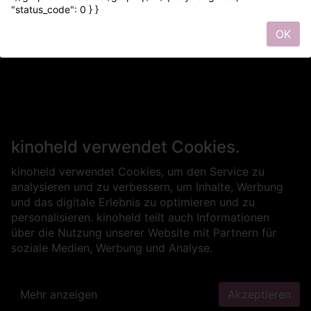
"status_code": 0 } }
OK
kinoheld verwendet Cookies.
kinoheld verwendet Cookies, um den Service zu
analysieren und zu verbessern, um Inhalte, Werbung
und das digitale Erlebnis zu optimieren und zu
personalisieren. kinoheld teilt auch Informationen
über die Nutzung unserer Website mit Partnern für
soziale Medien, Werbung und Analyse.
Mehr anzeigen
Akzeptieren