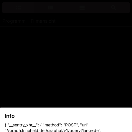
Programm - Filmansicht
Info
{ "__sentry_xhr__": { "method": "POST", "url":
"//graph.kinoheld.de:/graphql/v1/query?lang=de",