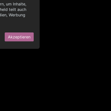
n, um Inhalte,
eld teilt auch
query?lang=de",
dien, Werbung
OK
Akzeptieren