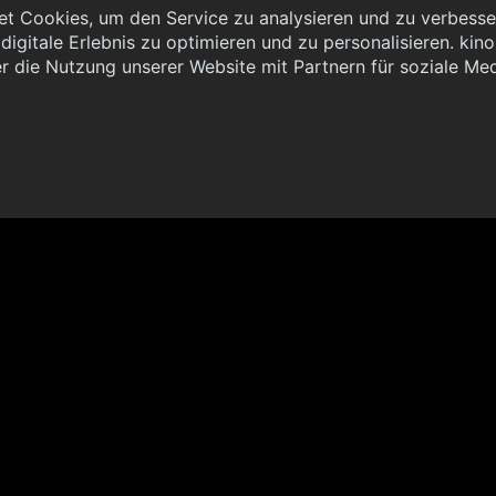
t Cookies, um den Service zu analysieren und zu verbesser
igitale Erlebnis zu optimieren und zu personalisieren. kinoh
 { "method": "POST", "url": "//graph.kinoheld.de:/graphql/v1/
r die Nutzung unserer Website mit Partnern für soziale Me