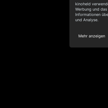
Info
kinoheld verwende
Werbung und das d
{ "__sentry_xhr__":
Informationen übe
"status_code": 0 } }
und Analyse.
Mehr anzeigen