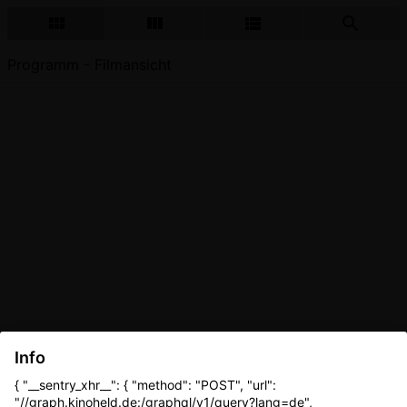
Programm - Filmansicht
Info
{ "__sentry_xhr__": { "method": "POST", "url":
"//graph.kinoheld.de:/graphql/v1/query?lang=de",