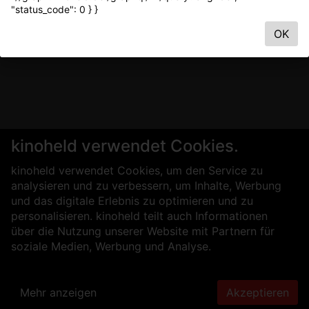
"status_code": 0 } }
OK
kinoheld verwendet Cookies.
kinoheld verwendet Cookies, um den Service zu
analysieren und zu verbessern, um Inhalte, Werbung
und das digitale Erlebnis zu optimieren und zu
personalisieren. kinoheld teilt auch Informationen
über die Nutzung unserer Website mit Partnern für
soziale Medien, Werbung und Analyse.
Mehr anzeigen
Akzeptieren