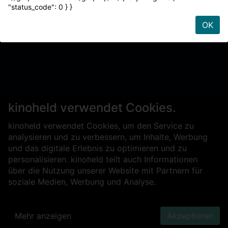
"status_code": 0 } }
OK
kinoheld verwendet Cookies.
kinoheld verwendet Cookies, um den Service zu
analysieren und zu verbessern, um Inhalte, Werbung
und das digitale Erlebnis zu optimieren und zu
personalisieren. kinoheld teilt auch Informationen
über die Nutzung unserer Website mit Partnern für
soziale Medien, Werbung und Analyse.
Mehr anzeigen
Akzeptieren