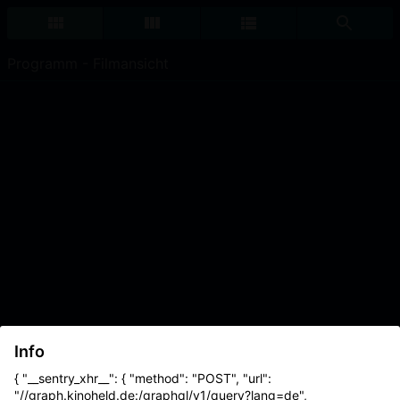
Programm - Filmansicht
Info
{ "__sentry_xhr__": { "method": "POST", "url":
"//graph.kinoheld.de:/graphql/v1/query?lang=de",