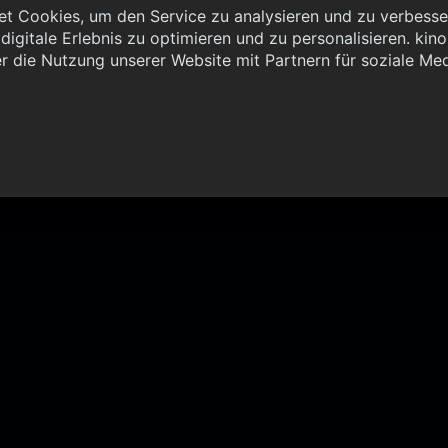
t Cookies, um den Service zu analysieren und zu verbesser
igitale Erlebnis zu optimieren und zu personalisieren. kinoh
 { "method": "POST", "url": "//graph.kinoheld.de:/graphql/v1/
r die Nutzung unserer Website mit Partnern für soziale Me