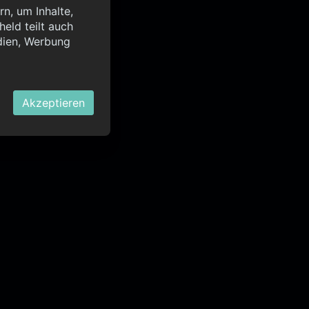
n, um Inhalte,
eld teilt auch
query?lang=de",
dien, Werbung
OK
Akzeptieren