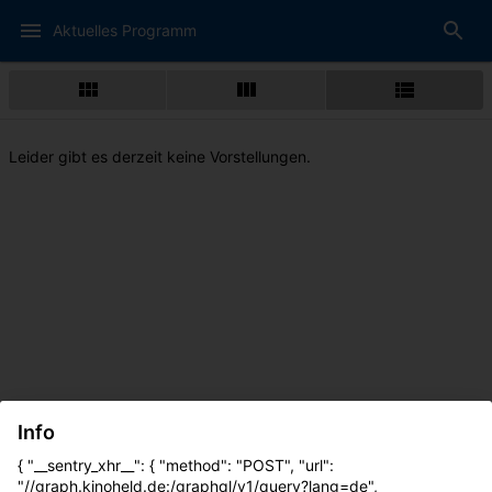
Aktuelles Programm
Leider gibt es derzeit keine Vorstellungen.
Info
{ "__sentry_xhr__": { "method": "POST", "url":
"//graph.kinoheld.de:/graphql/v1/query?lang=de",