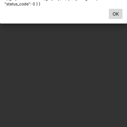
"status_code": 0 } }
OK