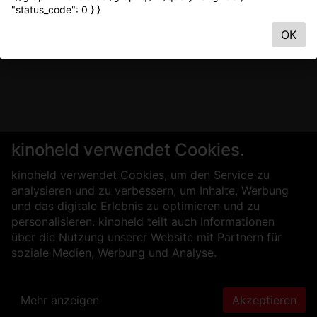
"status_code": 0 } }
OK
kinoheld verwendet Cookies.
kinoheld verwendet Cookies, um den Service zu
analysieren und zu verbessern, um Inhalte, Werbung
und das digitale Erlebnis zu optimieren und zu
personalisieren. kinoheld teilt auch Informationen
über die Nutzung unserer Website mit Partnern für
soziale Medien, Werbung und Analyse.
Mehr anzeigen
Akzeptieren