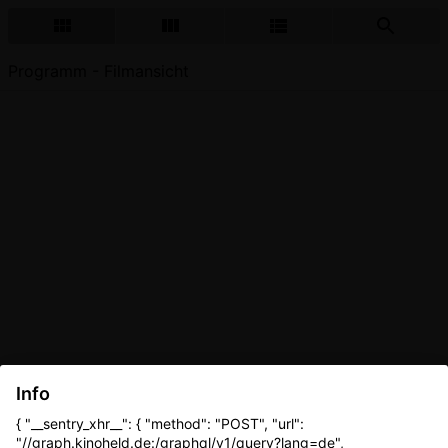
Programm - Filmansicht
Info
{ "__sentry_xhr__": { "method": "POST", "url":
"//graph.kinoheld.de:/graphql/v1/query?lang=de",