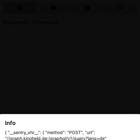
Programm - Filmansicht
Info
{ "__sentry_xhr__": { "method": "POST", "url":
"//graph.kinoheld.de:/graphql/v1/query?lang=de",