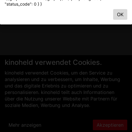
"status_code": 0 } }
OK
kinoheld verwendet Cookies.
kinoheld verwendet Cookies, um den Service zu
analysieren und zu verbessern, um Inhalte, Werbung
und das digitale Erlebnis zu optimieren und zu
personalisieren. kinoheld teilt auch Informationen
über die Nutzung unserer Website mit Partnern für
soziale Medien, Werbung und Analyse.
Mehr anzeigen
Akzeptieren