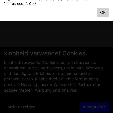
"status_code": 0 } }
OK
kinoheld verwendet Cookies.
kinoheld verwendet Cookies, um den Service zu
analysieren und zu verbessern, um Inhalte, Werbung
und das digitale Erlebnis zu optimieren und zu
personalisieren. kinoheld teilt auch Informationen
über die Nutzung unserer Website mit Partnern für
soziale Medien, Werbung und Analyse.
Mehr anzeigen
Akzeptieren