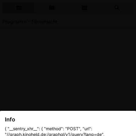
Programm - Filmansicht
Info
{ "__sentry_xhr__": { "method": "POST", "url":
"//graph.kinoheld.de:/graphql/v1/query?lang=de",