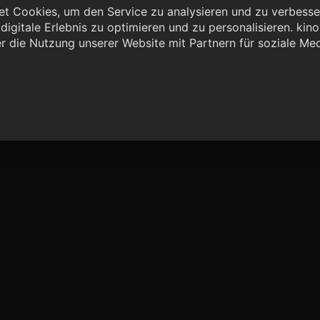
t Cookies, um den Service zu analysieren und zu verbesser
igitale Erlebnis zu optimieren und zu personalisieren. kinoh
 { "method": "POST", "url": "//graph.kinoheld.de:/graphql/v1/
r die Nutzung unserer Website mit Partnern für soziale Me