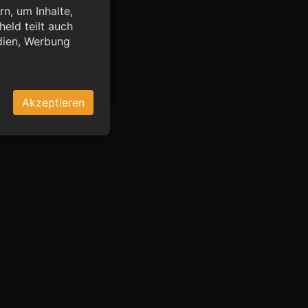
n, um Inhalte,
eld teilt auch
query?lang=de",
dien, Werbung
OK
Akzeptieren