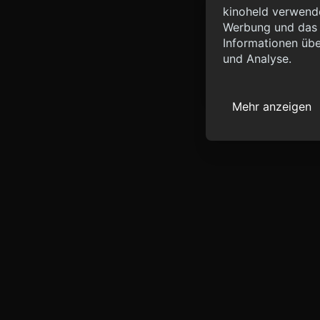
Info
kinoheld verwende
Werbung und das d
{ "__sentry_xhr__":
Informationen übe
"status_code": 0 } }
und Analyse.
Mehr anzeigen