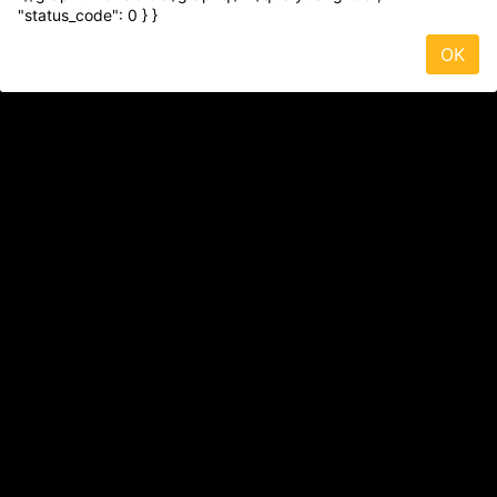
"status_code": 0 } }
OK