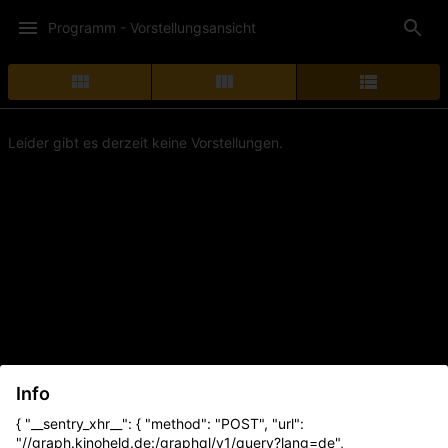
Programm - Vorstellungsansicht
Leider gibt es derzeit keine Vorstellungen.
Info
{ "__sentry_xhr__": { "method": "POST", "url":
"//graph.kinoheld.de:/graphql/v1/query?lang=de",