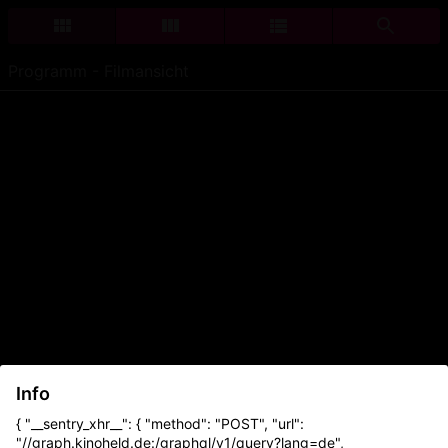
Programm - Filmansicht
Info
{ "__sentry_xhr__": { "method": "POST", "url":
"//graph.kinoheld.de:/graphql/v1/query?lang=de",