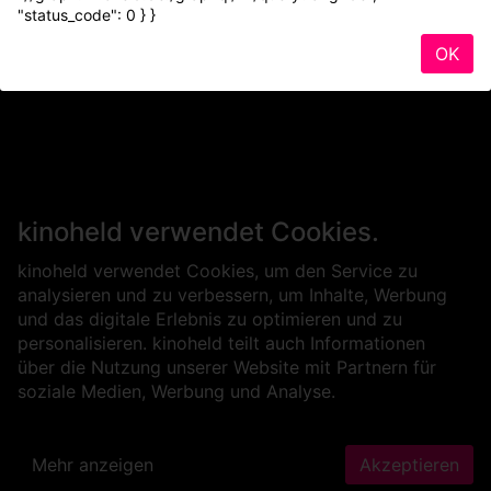
"status_code": 0 } }
OK
kinoheld verwendet Cookies.
kinoheld verwendet Cookies, um den Service zu
analysieren und zu verbessern, um Inhalte, Werbung
und das digitale Erlebnis zu optimieren und zu
personalisieren. kinoheld teilt auch Informationen
über die Nutzung unserer Website mit Partnern für
soziale Medien, Werbung und Analyse.
Mehr anzeigen
Akzeptieren