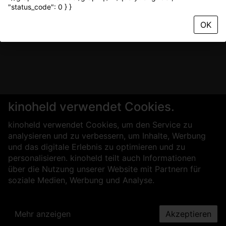
"status_code": 0 } }
OK
kinoheld verwendet Cookies.
kinoheld verwendet Cookies, um den Service zu
analysieren und zu verbessern, um Inhalte, Werbung
und das digitale Erlebnis zu optimieren und zu
personalisieren. kinoheld teilt auch Informationen
über die Nutzung unserer Website mit Partnern für
soziale Medien, Werbung und Analyse.
Mehr anzeigen
Akzeptieren