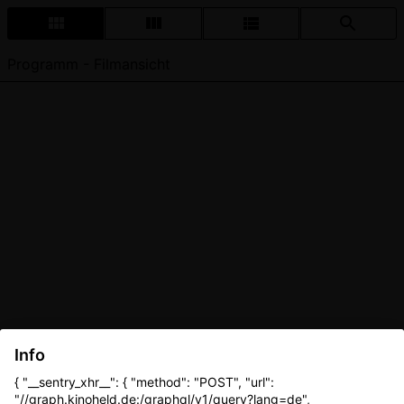
Programm - Filmansicht
Info
{ "__sentry_xhr__": { "method": "POST", "url":
"//graph.kinoheld.de:/graphql/v1/query?lang=de",