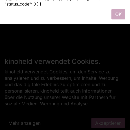
"status_code": 0 } }
OK
kinoheld verwendet Cookies.
kinoheld verwendet Cookies, um den Service zu
analysieren und zu verbessern, um Inhalte, Werbung
und das digitale Erlebnis zu optimieren und zu
personalisieren. kinoheld teilt auch Informationen
über die Nutzung unserer Website mit Partnern für
soziale Medien, Werbung und Analyse.
Mehr anzeigen
Akzeptieren