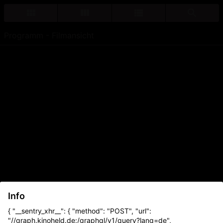
Programm - Filmansicht
Info
{ "__sentry_xhr__": { "method": "POST", "url":
"//graph.kinoheld.de:/graphql/v1/query?lang=de",