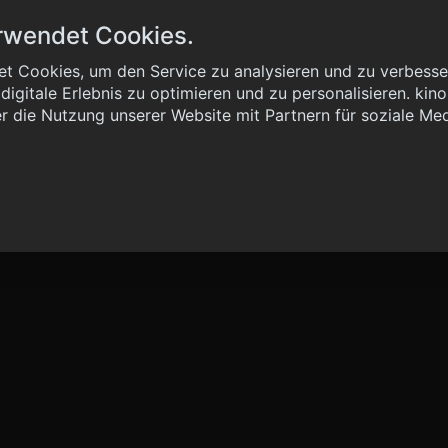
rwendet Cookies.
t Cookies, um den Service zu analysieren und zu verbesser
igitale Erlebnis zu optimieren und zu personalisieren. kinoh
 { "method": "POST", "url": "//graph.kinoheld.de:/graphql/v1/
r die Nutzung unserer Website mit Partnern für soziale Me