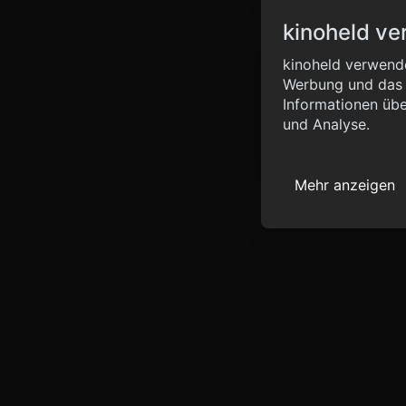
kinoheld ve
Info
kinoheld verwende
Werbung und das d
{ "__sentry_xhr__":
Informationen übe
"status_code": 0 } }
und Analyse.
Mehr anzeigen