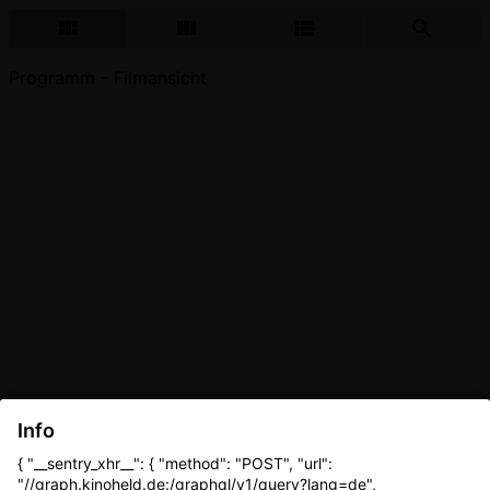
Programm - Filmansicht
Info
{ "__sentry_xhr__": { "method": "POST", "url":
"//graph.kinoheld.de:/graphql/v1/query?lang=de",