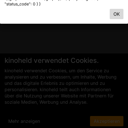
"status_code": 0 } }
OK
kinoheld verwendet Cookies.
kinoheld verwendet Cookies, um den Service zu
analysieren und zu verbessern, um Inhalte, Werbung
und das digitale Erlebnis zu optimieren und zu
personalisieren. kinoheld teilt auch Informationen
über die Nutzung unserer Website mit Partnern für
soziale Medien, Werbung und Analyse.
Mehr anzeigen
Akzeptieren