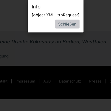
Info
[object XMLHttpRequest]
Schließen
leine Drache Kokosnuss
in
Borken, Westfalen
ügung
takt
Impressum
AGB
Datenschutz
Presse