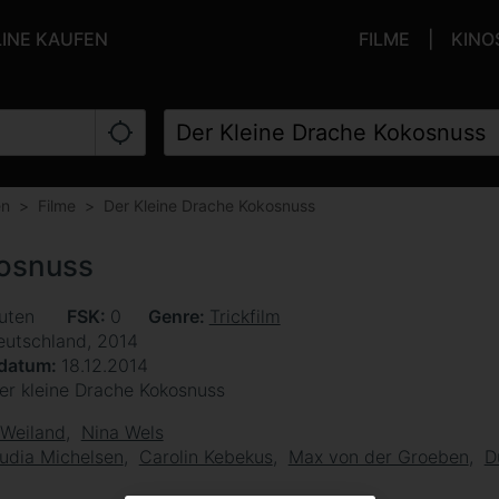
LINE KAUFEN
FILME
KINO
en
Filme
Der Kleine Drache Kokosnuss
kosnuss
uten
FSK
0
Genre
Trickfilm
eutschland, 2014
sdatum
18.12.2014
er kleine Drache Kokosnuss
 Weiland
Nina Wels
udia Michelsen
Carolin Kebekus
Max von der Groeben
D