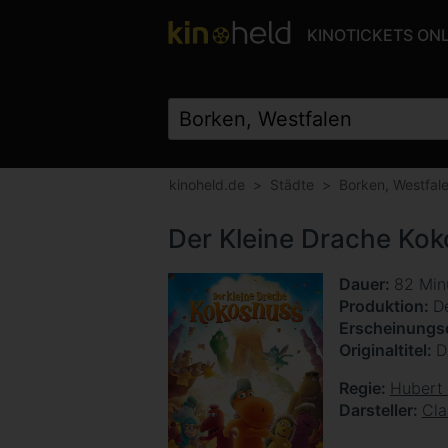
KINOTICKETS ON
kinoheld.de
Städte
Borken, Westfal
Der Kleine Drache Ko
Dauer
82 Min
Produktion
D
Erscheinung
Originaltitel
D
Regie
Hubert
Darsteller
Cla