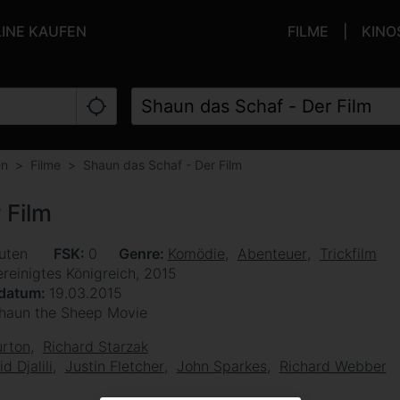
LINE KAUFEN
FILME
KINO
en
Filme
Shaun das Schaf - Der Film
 Film
uten
FSK
0
Genre
Komödie
Abenteuer
Trickfilm
reinigtes Königreich, 2015
sdatum
19.03.2015
haun the Sheep Movie
urton
Richard Starzak
d Djalili
Justin Fletcher
John Sparkes
Richard Webber