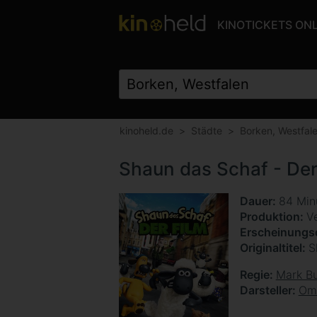
KINOTICKETS ON
kinoheld.de
Städte
Borken, Westfal
Shaun das Schaf - Der
Dauer
84 Min
Produktion
Ve
Erscheinung
Originaltitel
S
Regie
Mark B
Darsteller
Omi