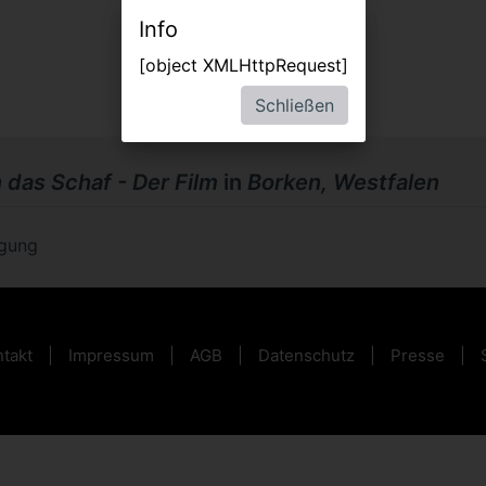
Info
[object XMLHttpRequest]
Schließen
 das Schaf - Der Film
in
Borken, Westfalen
ügung
takt
Impressum
AGB
Datenschutz
Presse