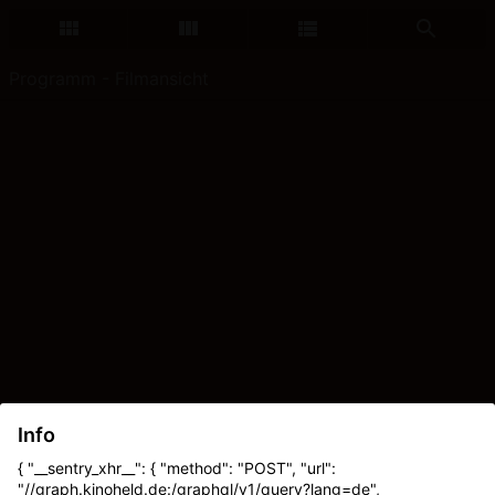
Programm - Filmansicht
Info
{ "__sentry_xhr__": { "method": "POST", "url":
"//graph.kinoheld.de:/graphql/v1/query?lang=de",