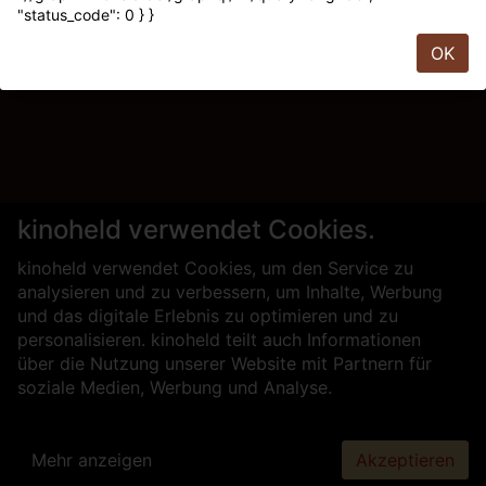
"status_code": 0 } }
OK
kinoheld verwendet Cookies.
kinoheld verwendet Cookies, um den Service zu
analysieren und zu verbessern, um Inhalte, Werbung
und das digitale Erlebnis zu optimieren und zu
personalisieren. kinoheld teilt auch Informationen
über die Nutzung unserer Website mit Partnern für
soziale Medien, Werbung und Analyse.
Mehr anzeigen
Akzeptieren