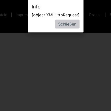
Info
takt
Impressum
AGB
Datenschutz
Presse
[object XMLHttpRequest]
Schließen