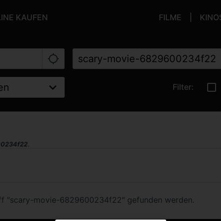
LINE KAUFEN
FILME
KINO
Filter:
00234f22
.
riff "scary-movie-6829600234f22" gefunden werden.