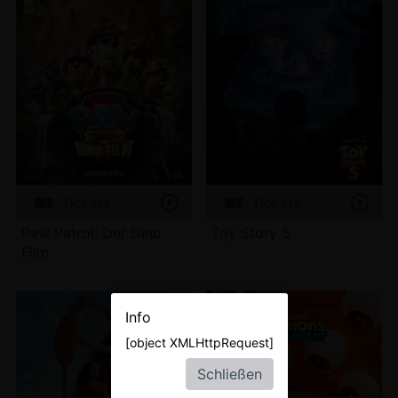
Tickets
Tickets
Paw Patrol: Der Dino
Toy Story 5
Film
Info
[object XMLHttpRequest]
Schließen