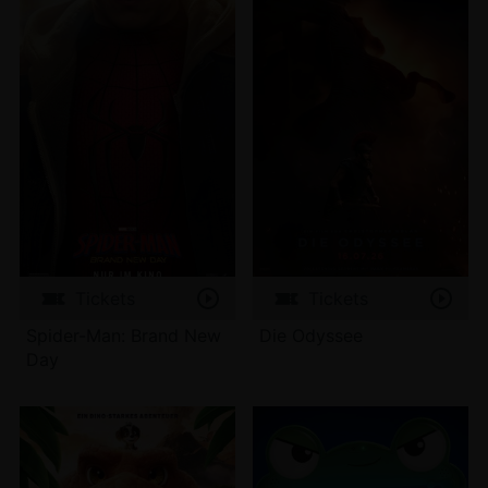
Tickets
Tickets
Spider-Man: Brand New
Die Odyssee
Day