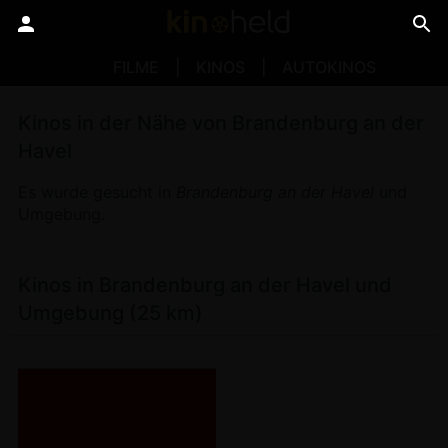
FILME
KINOS
AUTOKINOS
Kinos in der Nähe von Brandenburg an der
Havel
Es wurde gesucht in
Brandenburg an der Havel
und
Umgebung.
Kinos in Brandenburg an der Havel und
Umgebung (25 km)