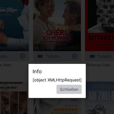
kets
Tickets
Tickets
am Man
Chéri, ich komme! –
Bitteres Fest
Die Erfindung der Lust.
Info
[object XMLHttpRequest]
Schließen