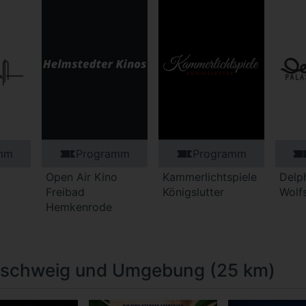
mm
Programm
Programm
Open Air Kino
Kammerlichtspiele
Delph
Freibad
Königslutter
Wolf
Hemkenrode
aunschweig und Umgebung (25 km)