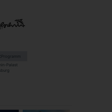
Programm
in-Palast
sburg