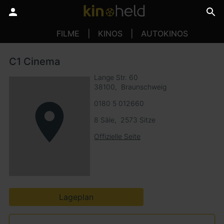
FILME
KINOS
AUTOKINOS
C1 Cinema
Lange Str. 60
38100
Braunschweig
0180 5 012660
8 Säle
2573 Sitze
Offizielle Seite
Lageplan