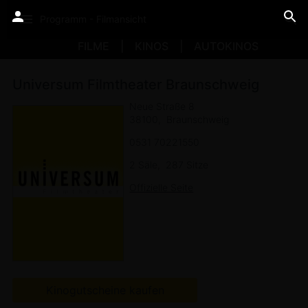
Programm - Filmansicht
FILME
KINOS
AUTOKINOS
Universum Filmtheater Braunschweig
Neue Straße 8
38100
Braunschweig
0531 70221550
2 Säle
287 Sitze
Offizielle Seite
Kinogutscheine kaufen