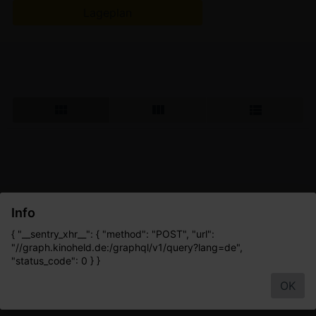
Lageplan
Info
{ "__sentry_xhr__": { "method": "POST", "url":
"//graph.kinoheld.de:/graphql/v1/query?lang=de",
"status_code": 0 } }
OK