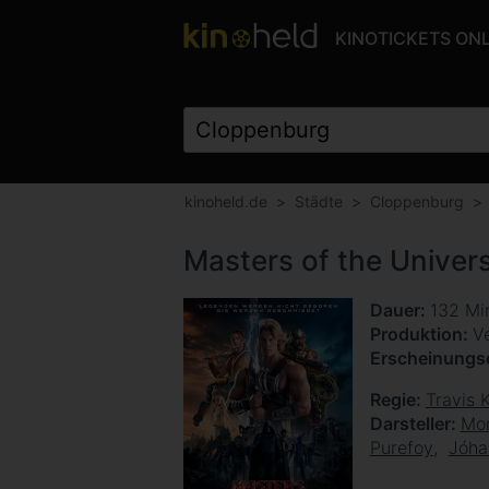
KINOTICKETS ON
kinoheld.de
Städte
Cloppenburg
Masters of the Univer
Dauer
132 Mi
Produktion
V
Erscheinung
Regie
Travis 
Darsteller
Mor
Purefoy
Jóha