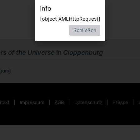
Info
[object XMLHttpRequest]
Schließen
rs of the Universe
in
Cloppenburg
ügung
takt
Impressum
AGB
Datenschutz
Presse