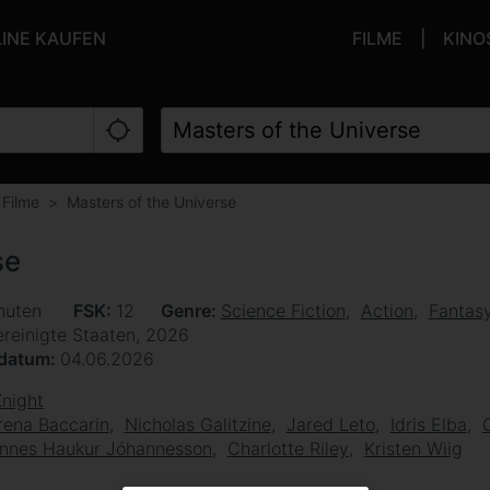
LINE KAUFEN
FILME
KINO
Filme
Masters of the Universe
se
nuten
FSK
12
Genre
Science Fiction
Action
Fantas
ereinigte Staaten, 2026
sdatum
04.06.2026
Knight
ena Baccarin
Nicholas Galitzine
Jared Leto
Idris Elba
nnes Haukur Jóhannesson
Charlotte Riley
Kristen Wiig