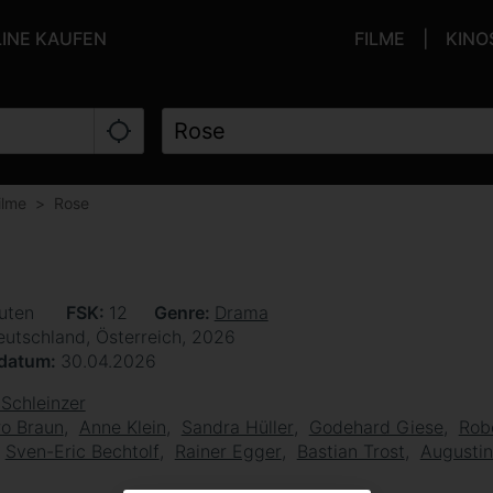
LINE KAUFEN
FILME
KINO
ilme
Rose
uten
FSK
12
Genre
Drama
eutschland, Österreich, 2026
sdatum
30.04.2026
Schleinzer
o Braun
Anne Klein
Sandra Hüller
Godehard Giese
Rob
Sven-Eric Bechtolf
Rainer Egger
Bastian Trost
Augusti