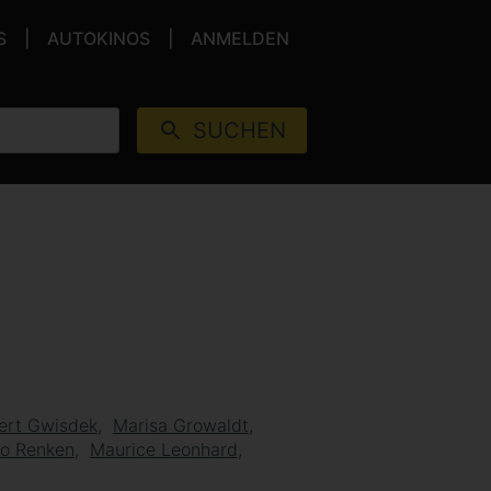
S
AUTOKINOS
ANMELDEN
SUCHEN
ert Gwisdek
Marisa Growaldt
no Renken
Maurice Leonhard