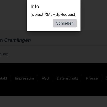
Info
[object XMLHttpRequest]
Schließen
in
Cremlingen
ügung
takt
Impressum
AGB
Datenschutz
Presse