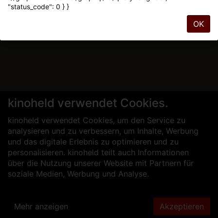
"status_code": 0 } }
OK
kinoheld verwendet Cookies.
kinoheld verwendet Cookies, um den Service zu
analysieren und zu verbessern, um Inhalte, Werbung
und das digitale Erlebnis zu optimieren und zu
personalisieren. kinoheld teilt auch Informationen
über die Nutzung unserer Website mit Partnern für
soziale Medien, Werbung und Analyse.
Mehr anzeigen
Akzeptieren