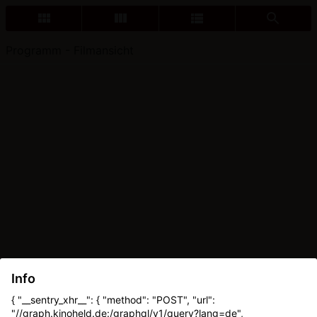
Programm - Filmansicht
Info
{ "__sentry_xhr__": { "method": "POST", "url":
"//graph.kinoheld.de:/graphql/v1/query?lang=de",