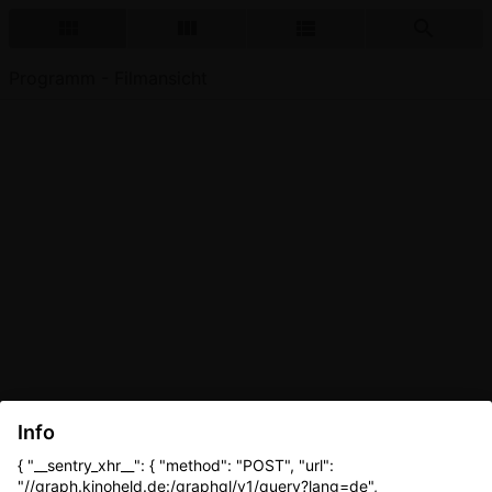
Programm - Filmansicht
Info
{ "__sentry_xhr__": { "method": "POST", "url":
"//graph.kinoheld.de:/graphql/v1/query?lang=de",