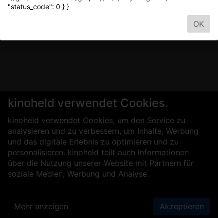
"status_code": 0 } }
OK
kinoheld verwendet Cookies.
kinoheld verwendet Cookies, um den Service zu
analysieren und zu verbessern, um Inhalte, Werbung
und das digitale Erlebnis zu optimieren und zu
personalisieren. kinoheld teilt auch Informationen
über die Nutzung unserer Website mit Partnern für
soziale Medien, Werbung und Analyse.
Mehr anzeigen
Akzeptieren