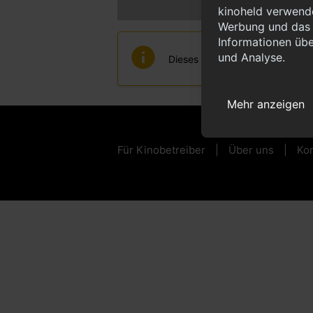
kinoheld verwende
Werbung und das d
Informationen übe
und Analyse.
Dieses Kino ist über kinoheld le
Mehr anzeigen
Für Kinobetreiber
Über uns
Kon