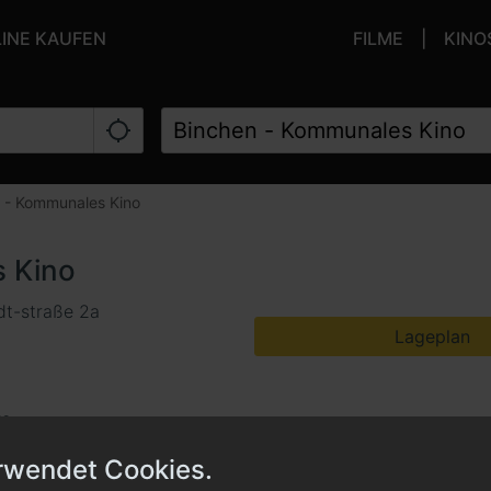
LINE KAUFEN
FILME
KINO
 - Kommunales Kino
 Kino
dt-straße 2a
Lageplan
ze
rwendet Cookies.