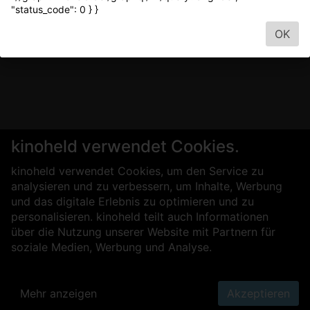
"status_code": 0 } }
OK
kinoheld verwendet Cookies.
kinoheld verwendet Cookies, um den Service zu
analysieren und zu verbessern, um Inhalte, Werbung
und das digitale Erlebnis zu optimieren und zu
personalisieren. kinoheld teilt auch Informationen
über die Nutzung unserer Website mit Partnern für
soziale Medien, Werbung und Analyse.
Mehr anzeigen
Akzeptieren