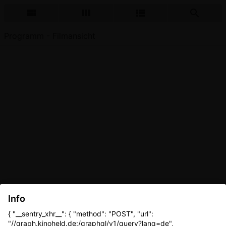
Programm - Filmansicht
Info
{ "__sentry_xhr__": { "method": "POST", "url":
"//graph.kinoheld.de:/graphql/v1/query?lang=de",