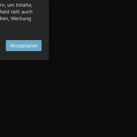
n, um Inhalte,
eld teilt auch
query?lang=de",
dien, Werbung
OK
Akzeptieren