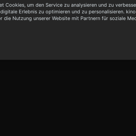
t Cookies, um den Service zu analysieren und zu verbesser
igitale Erlebnis zu optimieren und zu personalisieren. kinoh
 { "method": "POST", "url": "//graph.kinoheld.de:/graphql/v1/
r die Nutzung unserer Website mit Partnern für soziale Me