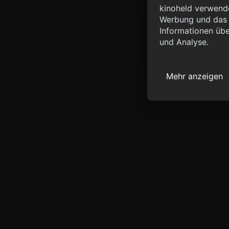
Info
kinoheld verwende
Werbung und das d
{ "__sentry_xhr__":
Informationen übe
"status_code": 0 } }
und Analyse.
Mehr anzeigen