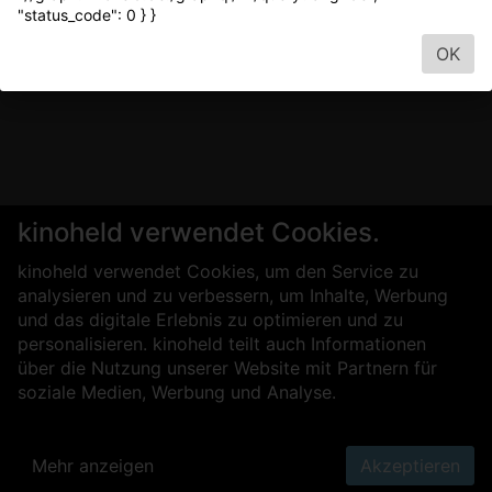
"status_code": 0 } }
OK
kinoheld verwendet Cookies.
kinoheld verwendet Cookies, um den Service zu
analysieren und zu verbessern, um Inhalte, Werbung
und das digitale Erlebnis zu optimieren und zu
personalisieren. kinoheld teilt auch Informationen
über die Nutzung unserer Website mit Partnern für
soziale Medien, Werbung und Analyse.
Mehr anzeigen
Akzeptieren