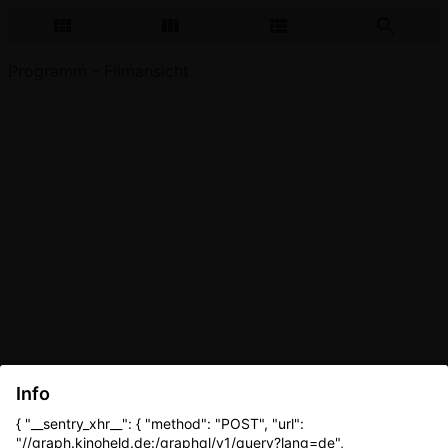
Programm - Filmansicht
Info
{ "__sentry_xhr__": { "method": "POST", "url":
"//graph.kinoheld.de:/graphql/v1/query?lang=de",