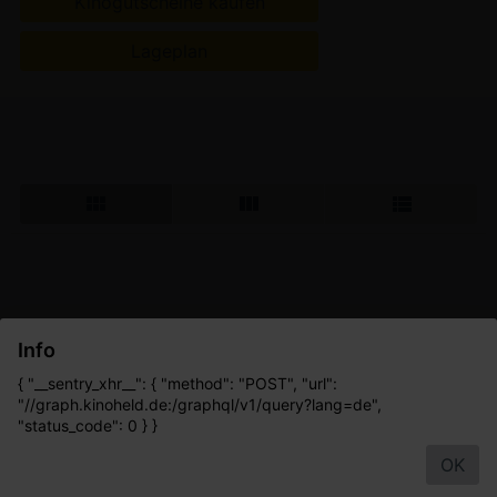
Kinogutscheine kaufen
Lageplan
Info
{ "__sentry_xhr__": { "method": "POST", "url":
"//graph.kinoheld.de:/graphql/v1/query?lang=de",
"status_code": 0 } }
OK