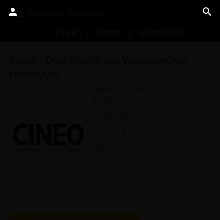
Programm - Filmansicht
FILME
KINOS
AUTOKINOS
Cineo - Dein Kino in der Wassermühle
Friesoythe
Alte Mühlenstraße 6
26169
Friesoythe
04491918818
1 Saal
48 Sitze
Offizielle Seite