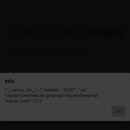
Leider gibt es derzeit keine Vorstellungen.
Info
{ "__sentry_xhr__": { "method": "POST", "url":
"//graph.kinoheld.de:/graphql/v1/query?lang=de",
"status_code": 0 } }
OK