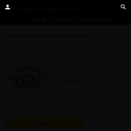
Programm - Vorstellungsansicht
FILME
KINOS
AUTOKINOS
Autokino Georgsmarienhütte
Neue Hüttenstraße 1, Anfahrt über
Harderberger Weg
49124
Georgsmarienhütte
1 Saal
Open air
Offizielle Seite
Lageplan