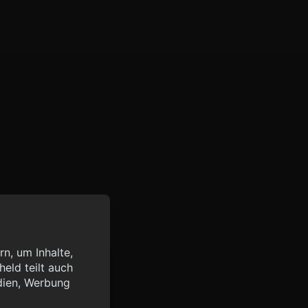
n, um Inhalte,
eld teilt auch
query?lang=de",
dien, Werbung