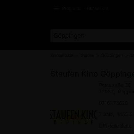
Programm - Filmansicht
KINOTICKETS ON
kinoheld.de
Städte
Göppingen
S
Staufen Kino Göpping
Poststraße 36
73033
Göppi
07161 73620
7 Säle
1455 Si
Offizielle Seite