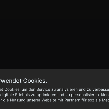
rwendet Cookies.
t Cookies, um den Service zu analysieren und zu verbesser
igitale Erlebnis zu optimieren und zu personalisieren. kinoh
 { "method": "POST", "url": "//graph.kinoheld.de:/graphql/v1/
r die Nutzung unserer Website mit Partnern für soziale Me