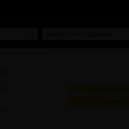
LINE KAUFEN
FILME
KINO
taufen Kino Göppingen
en
ngen
Kinogutscheine ka
Lageplan
tze