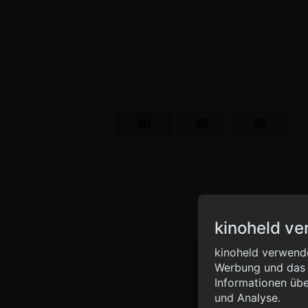
kinoheld ve
Info
kinoheld verwende
Werbung und das d
{ "__sentry_xhr__":
Informationen übe
"status_code": 0 } }
und Analyse.