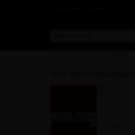
Programm - Filmansicht
KINOTICKETS ON
kinoheld.de
Städte
Grevenbroich
Grefi Kino Grevenbroi
Ostwall 31
41515
Grevenb
02181 8185518
5 Säle
716 Sit
Offizielle Seite