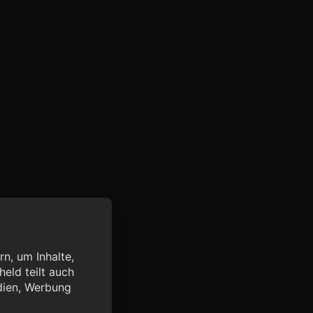
n, um Inhalte,
eld teilt auch
query?lang=de",
dien, Werbung