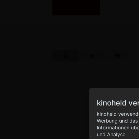
kinoheld ve
Info
kinoheld verwende
Werbung und das d
{ "__sentry_xhr__":
Informationen übe
"status_code": 0 } }
und Analyse.