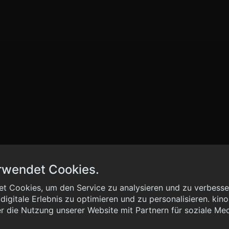
rwendet Cookies.
t Cookies, um den Service zu analysieren und zu verbesser
igitale Erlebnis zu optimieren und zu personalisieren. kinoh
 { "method": "POST", "url": "//graph.kinoheld.de:/graphql/v1/
r die Nutzung unserer Website mit Partnern für soziale Me