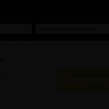
LINE KAUFEN
FILME
KINO
Grefi Kino Grevenbroich
ch
roich
Kinogutscheine ka
Lageplan
ze