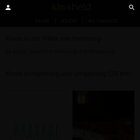
FILME
KINOS
AUTOKINOS
Kinos in der Nähe von Hamburg
Es wurde gesucht in
Hamburg
und Umgebung.
Kinos in Hamburg und Umgebung (25 km)