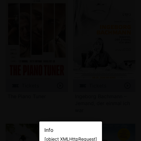
Tickets
Tickets
The Piano Tuner
Ingeborg Bachmann –
Jemand, der einmal ich
war
Info
[object XMLHttpRequest]