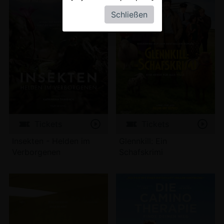
Schließen
Tickets
Tickets
Insekten - Helden im
Glennkill: Ein
Verborgenen
Schafskrimi