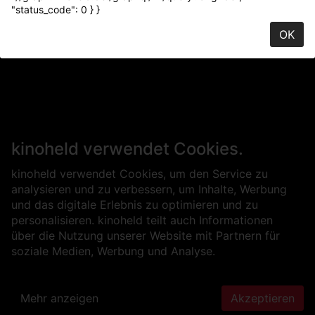
"status_code": 0 } }
OK
kinoheld verwendet Cookies.
kinoheld verwendet Cookies, um den Service zu
analysieren und zu verbessern, um Inhalte, Werbung
und das digitale Erlebnis zu optimieren und zu
personalisieren. kinoheld teilt auch Informationen
über die Nutzung unserer Website mit Partnern für
soziale Medien, Werbung und Analyse.
Mehr anzeigen
Akzeptieren