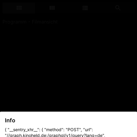
Programm - Filmansicht
Info
{ "__sentry_xhr__": { "method": "POST", "url":
"//graph.kinoheld.de:/graphql/v1/query?lang=de",