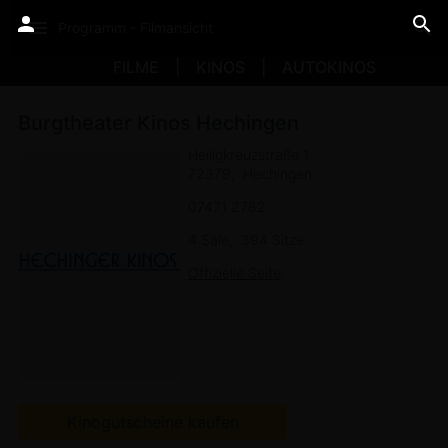
Programm - Filmansicht
FILME
KINOS
AUTOKINOS
Burgtheater Kinos Hechingen
Heiligkreuzstraße 1
72379
Hechingen
07471 2782
4 Säle
394 Sitze
Offizielle Seite
Kinogutscheine kaufen