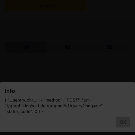
Lageplan
Info
{ "__sentry_xhr__": { "method": "POST", "url":
"//graph.kinoheld.de:/graphql/v1/query?lang=de",
"status_code": 0 } }
OK