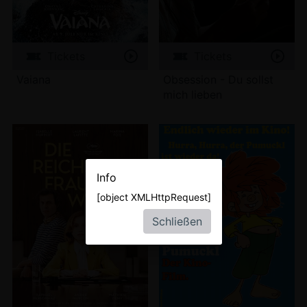
Tickets
Tickets
Vaiana
Obsession - Du sollst
mich lieben
Info
[object XMLHttpRequest]
Schließen