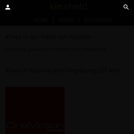
FILME
KINOS
AUTOKINOS
Kinos in der Nähe von Itzehoe
Es wurde gesucht in
Itzehoe
und Umgebung.
Kinos in Itzehoe und Umgebung (25 km)