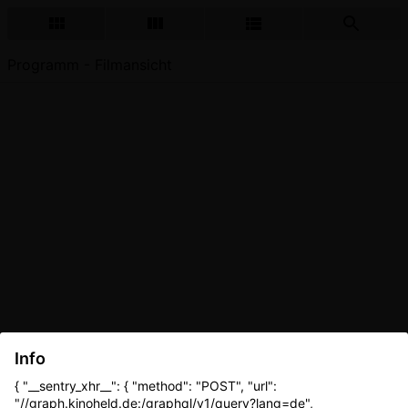
Programm - Filmansicht
Info
{ "__sentry_xhr__": { "method": "POST", "url":
"//graph.kinoheld.de:/graphql/v1/query?lang=de",