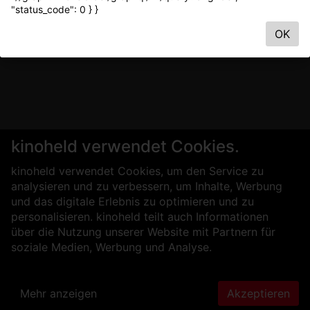
"status_code": 0 } }
OK
kinoheld verwendet Cookies.
kinoheld verwendet Cookies, um den Service zu
analysieren und zu verbessern, um Inhalte, Werbung
und das digitale Erlebnis zu optimieren und zu
personalisieren. kinoheld teilt auch Informationen
über die Nutzung unserer Website mit Partnern für
soziale Medien, Werbung und Analyse.
Mehr anzeigen
Akzeptieren