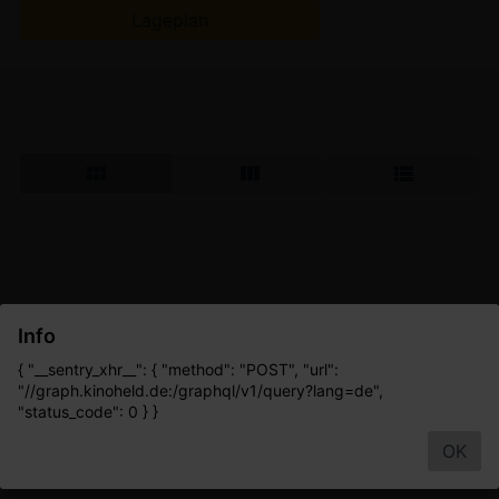
Lageplan
Info
{ "__sentry_xhr__": { "method": "POST", "url":
"//graph.kinoheld.de:/graphql/v1/query?lang=de",
"status_code": 0 } }
OK