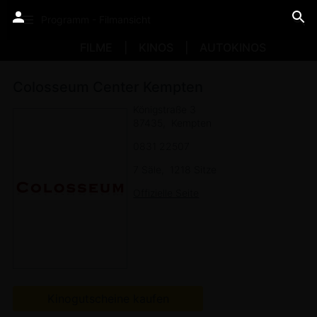
Programm - Filmansicht
FILME
KINOS
AUTOKINOS
Colosseum Center Kempten
Königstraße 3
87435
Kempten
0831 22507
7 Säle
1218 Sitze
Offizielle Seite
Kinogutscheine kaufen